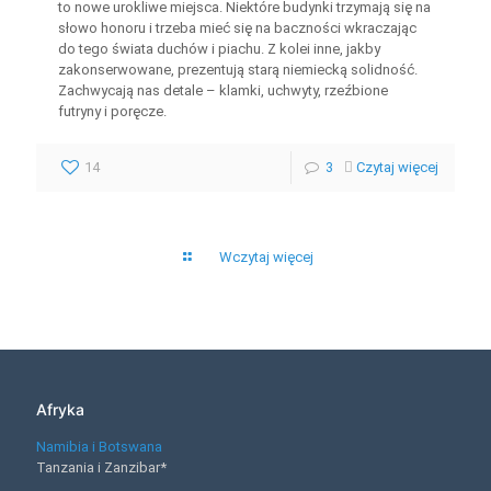
to nowe urokliwe miejsca. Niektóre budynki trzymają się na
słowo honoru i trzeba mieć się na baczności wkraczając
do tego świata duchów i piachu. Z kolei inne, jakby
zakonserwowane, prezentują starą niemiecką solidność.
Zachwycają nas detale – klamki, uchwyty, rzeźbione
futryny i poręcze.
14
3
Czytaj więcej
Wczytaj więcej
Afryka
Namibia i Botswana
Tanzania i Zanzibar*