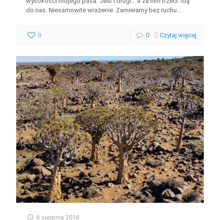
wysokości mojego pasa. Jest i drugi… a za nim trzeci. Idą
do nas. Niesamowite wrażenie. Zamieramy bez ruchu...
8
0
Czytaj więcej
6 sierpnia 2018