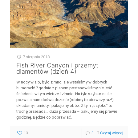
7 sierpnia 2018
Fish River Canyon i przemyt
diamentów (dzień 4)
W nocy wiało, było zimno, ale wstaliśmy w dobrych
humorach! Zgodnie z planem postanowiliśmy nie jeść
śniadania w tym wietrze i zimnie. Na tyle szybko na ile
pozwala nam doświadczenie (robimy to pierwszy raz!)
składamy namioty i pakujemy obóz. Z tym „szybko” to
trochę przesada… duża przesada – pakujemy się prawie
godzinę. Będzie co poprawiać.
13
3
Czytaj więcej