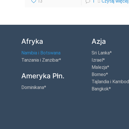
13
1
Czytaj więcej
Afryka
Azja
Namibia i Botswana
Sri Lanka*
Tanzania i Zanzibar*
Izrael*
Malezja*
Ameryka Płn.
Borneo*
Tajlandia i Kambo
Dominikana*
Bangkok*