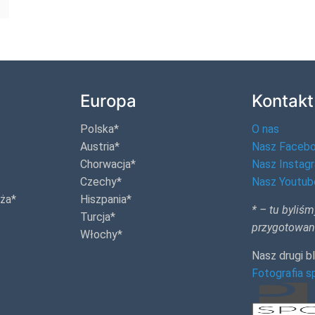
Europa
Kontakt
Polska*
O nas
Austria*
Nasz Faceb
Chorwacja*
Nasz Instag
Czechy*
Nasz Youtub
dża*
Hiszpania*
* – tu byliśm
Turcja*
przygotowan
Włochy*
Nasz drugi b
Fotografia 