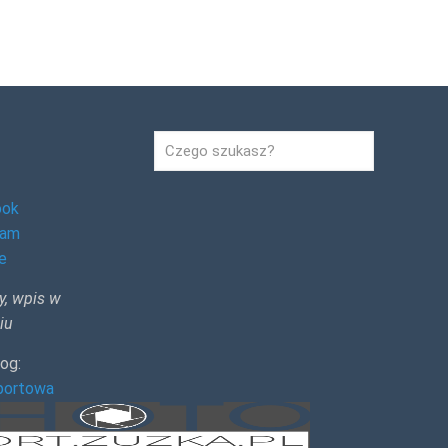
ook
ram
e
y, wpis w
iu
log:
sportowa