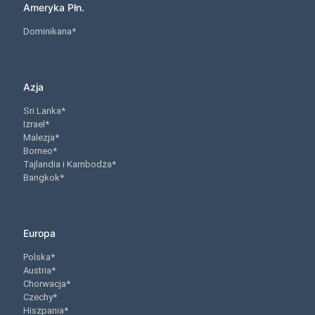
Ameryka Płn.
Dominikana*
Azja
Sri Lanka*
Izrael*
Malezja*
Borneo*
Tajlandia i Kambodża*
Bangkok*
Europa
Polska*
Austria*
Chorwacja*
Czechy*
Hiszpania*