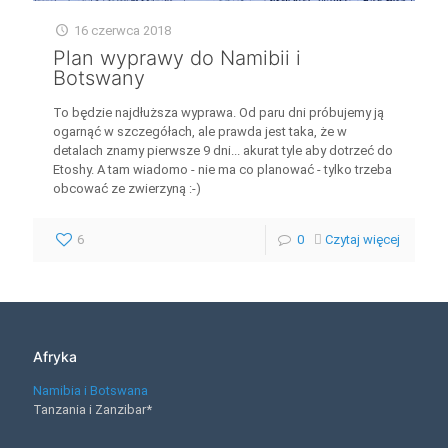
16 czerwca 2018
Plan wyprawy do Namibii i
Botswany
To będzie najdłuższa wyprawa. Od paru dni próbujemy ją
ogarnąć w szczegółach, ale prawda jest taka, że w
detalach znamy pierwsze 9 dni... akurat tyle aby dotrzeć do
Etoshy. A tam wiadomo - nie ma co planować - tylko trzeba
obcować ze zwierzyną :-)
6
0
Czytaj więcej
Afryka
Namibia i Botswana
Tanzania i Zanzibar*